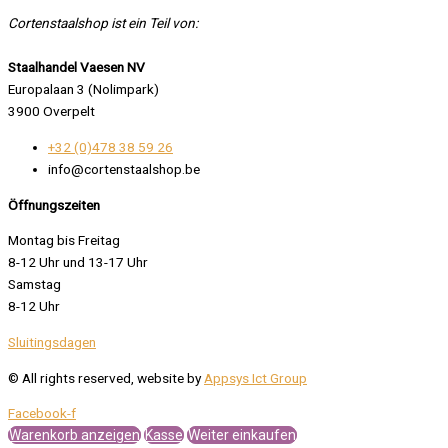
Cortenstaalshop ist ein Teil von:
Staalhandel Vaesen NV
Europalaan 3 (Nolimpark)
3900 Overpelt
+32 (0)478 38 59 26
info@cortenstaalshop.be
Öffnungszeiten
Montag bis Freitag
8-12 Uhr und 13-17 Uhr
Samstag
8-12 Uhr
Sluitingsdagen
© All rights reserved, website by
Appsys Ict Group
Facebook-f
Warenkorb anzeigen
Kasse
Weiter einkaufen