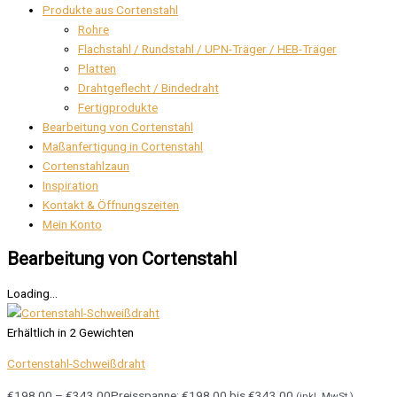
Produkte aus Cortenstahl
Rohre
Flachstahl / Rundstahl / UPN-Träger / HEB-Träger
Platten
Drahtgeflecht / Bindedraht
Fertigprodukte
Bearbeitung von Cortenstahl
Maßanfertigung in Cortenstahl
Cortenstahlzaun
Inspiration
Kontakt & Öffnungszeiten
Mein Konto
Bearbeitung von Cortenstahl
Loading...
Erhältlich in 2 Gewichten
Cortenstahl-Schweißdraht
€
198.00
–
€
343.00
Preisspanne: €198.00 bis €343.00
(inkl. MwSt.)